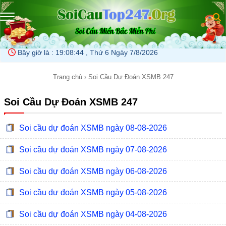
Bây giờ là :
19:08:44 , Thứ 6 Ngày 7/8/2026
Trang chủ
›
Soi Cầu Dự Đoán XSMB 247
Soi Cầu Dự Đoán XSMB 247
Soi cầu dự đoán XSMB ngày 08-08-2026
Soi cầu dự đoán XSMB ngày 07-08-2026
Soi cầu dự đoán XSMB ngày 06-08-2026
Soi cầu dự đoán XSMB ngày 05-08-2026
Soi cầu dự đoán XSMB ngày 04-08-2026