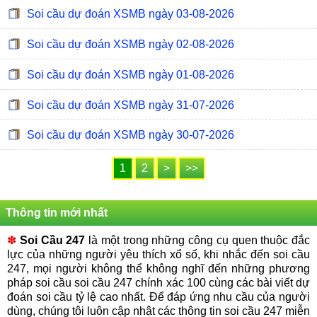
Soi cầu dự đoán XSMB ngày 03-08-2026
Soi cầu dự đoán XSMB ngày 02-08-2026
Soi cầu dự đoán XSMB ngày 01-08-2026
Soi cầu dự đoán XSMB ngày 31-07-2026
Soi cầu dự đoán XSMB ngày 30-07-2026
1
2
>
>>
Thông tin mới nhất
✽
Soi Cầu 247
là một trong những công cụ quen thuộc đắc
lực của những người yêu thích xổ số, khi nhắc đến soi cầu
247, mọi người không thể không nghĩ đến những phương
pháp soi cầu soi cầu 247 chính xác 100 cùng các bài viết dự
đoán soi cầu tỷ lệ cao nhất. Để đáp ứng nhu cầu của người
dùng, chúng tôi luôn cập nhật các thông tin soi cầu 247 miễn