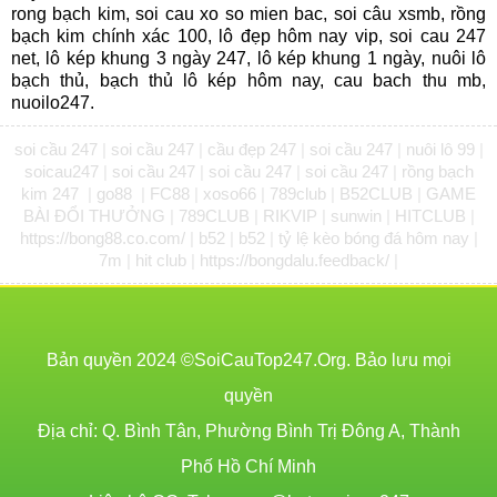
rong bạch kim, soi cau xo so mien bac, soi câu xsmb, rồng
bạch kim chính xác 100, lô đẹp hôm nay vip, soi cau 247
net, lô kép khung 3 ngày 247, lô kép khung 1 ngày, nuôi lô
bạch thủ, bạch thủ lô kép hôm nay, cau bach thu mb,
nuoilo247.
soi cầu 247
|
soi cầu 247
|
cầu đẹp 247
|
soi cầu 247
|
nuôi lô 99
|
soicau247
|
soi cầu 247
|
soi cầu 247
|
soi cầu 247
|
rồng bạch
kim 247
|
go88
|
FC88
|
xoso66
|
789club
|
B52CLUB
|
GAME
BÀI ĐỔI THƯỞNG
|
789CLUB
|
RIKVIP
|
sunwin
|
HITCLUB
|
https://bong88.co.com/
|
b52
|
b52
|
tỷ lệ kèo bóng đá hôm nay
|
7m
|
hit club
|
https://bongdalu.feedback/
|
Bản quyền 2024 ©SoiCauTop247.Org. Bảo lưu mọi
quyền
Địa chỉ: Q. Bình Tân, Phường Bình Trị Đông A, Thành
Phố Hồ Chí Minh