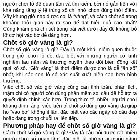
người chơi lô đề quan tâm và tìm kiếm, bởi nó gắn liền với
khả năng tăng tỷ lệ trúng số chỉ nhờ chọn đúng thời điểm.
Vậy khung giờ nào được coi là “vàng”, và cách chốt số trong
khoảng thời gian này ra sao để đạt hiệu quả cao nhất?
Cùng khám phá chi tiết trong bài viết dưới đây để không bỏ
lỡ cơ hội vào bờ dễ dàng hơn.
Chốt số giờ vàng là gì?
Chốt số giờ vàng là gì? Đây là một khái niệm quen thuộc
trong giới chơi lô đề, đặc biệt với những người có kinh
nghiệm lâu năm và thường xuyên theo dõi biến động kết
quả xổ số. “Giờ vàng” là thời điểm được cho là dễ “ăn số”
nhất, khi các con lô có xác suất xuất hiện cao hơn bình
thường.
Việc chốt số vào giờ vàng cũng cần tính toán, phân tích,
thậm chí có người còn dùng phần mềm soi cầu để hỗ trợ ra
quyết định chính xác hơn. Trong thực tế, nhiều người chơi
khẳng định rằng, việc kiên trì chốt số đúng giờ vàng đã giúp
họ “vào bờ” không ít lần, đặc biệt vào các ngày có cầu đẹp
hoặc đang trong chuỗi ra liên tiếp.
Phương pháp hay để chốt số giờ vàng là gì?
Cách chốt số giờ vàng là gì? Đây là câu hỏi được rất nhiều
người chơi số quan tâm, đặc biệt là những ai muốn nâng