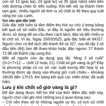
con số 13 (giải ba), 24 (giải tư) và 35 (giải năm) nằm trên
một đường chéo từ trên xuống. Khi kết nối lại thành hình
tam giác, nhiều người sẽ tính ra số chốt là 46 theo quy luật
cộng trừ các cạnh.
Soi cầu giải đặc biệt
Giải đặc biệt luôn là tâm điểm thu hút sự chú ý trong bảng
kết quả xổ số miền Bắc, vì đây là nguồn dữ liệu thường
được sử dụng để soi cầu theo cách tách, đảo và đối chiếu vị
trí chữ số. Ví dụ: Ngày 20/03/2025, giải đặc biệt về 84327.
Người chơi có thể tách đôi thành 84 và 327, sau đó lấy 2 số
đầu tiên (84) làm đề tham khảo hoặc đảo ngược 27 thành
72 để xét thành cặp song thủ.
Một số người còn áp dụng quy tắc “tổng 3 số cuối”
(3+2+7=12 → chốt 12 hoặc 21). Chốt số giờ vàng là gì? Đây
là phương pháp có cơ sở xác suất tương đối hợp lý và
thường được áp dụng vào khung giờ cuối chiều – khoảng
16h30 đến 17h15, khi bảng kết quả các miền khác đã xuất
hiện.
Lưu ý khi chốt số giờ vàng là gì?
Để tận dụng được hết lợi thế của thời điểm đặc biệt này,
người chơi cần ghi nhớ những lưu ý quan trọng sau:
– Chỉ nên theo số từ những nguồn uy tín, có lịch sử chốt