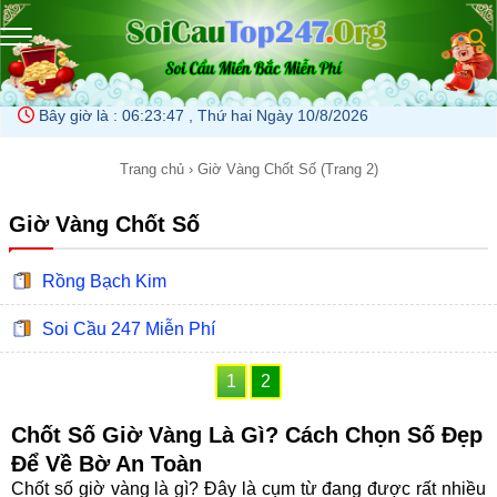
Bây giờ là :
06:23:47 , Thứ hai Ngày 10/8/2026
Trang chủ
›
Giờ Vàng Chốt Số
(Trang 2)
Giờ Vàng Chốt Số
Rồng Bạch Kim
Soi Cầu 247 Miễn Phí
1
2
Chốt Số Giờ Vàng Là Gì? Cách Chọn Số Đẹp
Để Về Bờ An Toàn
Chốt số giờ vàng là gì? Đây là cụm từ đang được rất nhiều