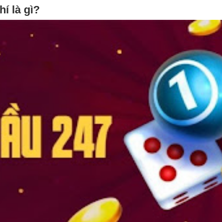
í là gì?