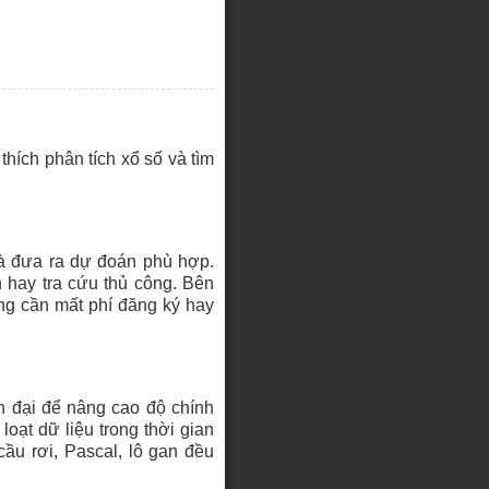
thích phân tích xổ số và tìm
và đưa ra dự đoán phù hợp.
n hay tra cứu thủ công. Bên
ng cần mất phí đăng ký hay
n đại để nâng cao độ chính
loạt dữ liệu trong thời gian
ầu rơi, Pascal, lô gan đều