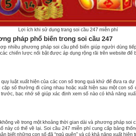
Lợi ích khi sử dụng trang soi cầu 247 miễn phí
ng pháp phổ biến trong soi cầu 247
 hợp nhiều phương pháp soi cầu phổ biến giúp người dùng tiế
 các chiến lược nổi bật được áp dụng rộng rãi trên website để
uy luật xuất hiện của các con số trong quá khứ để đưa ra dự 
 cặp số thường đi cùng nhau hoặc xuất hiện sau một con số 
 trước, bạc nhớ sẽ giúp xác định xem số nào có khả năng xuất
không về trong một khoảng thời gian dài và phương pháp soi 
ố này có thể về lại. Soi cầu 247 miễn phí cung cấp bảng thốn
n biết những con số đã “ngủ quên” và có khả năng xuất hiện tr