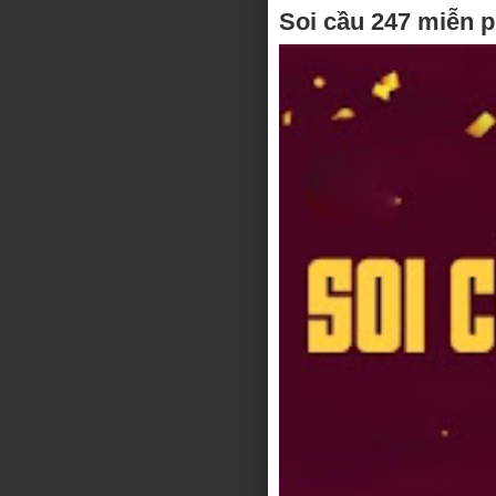
Soi cầu 247 miễn ph