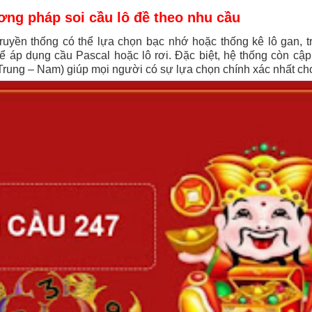
ơng pháp soi cầu lô đề theo nhu cầu
truyền thống có thể lựa chọn bạc nhớ hoặc thống kê lô gan, t
hể áp dụng cầu Pascal hoặc lô rơi. Đặc biệt, hệ thống còn cậ
Trung – Nam) giúp mọi người có sự lựa chọn chính xác nhất ch