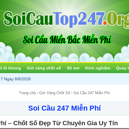
i lô khung
Giờ vàng chốt số
Sổ mơ
Kinh nghiệm
Quay 
 7 Ngày 8/8/2026
Trang chủ
›
Giờ Vàng Chốt Số
›
Soi Cầu 247 Miễn Phí
Soi Cầu 247 Miễn Phí
Phí – Chốt Số Đẹp Từ Chuyên Gia Uy Tín