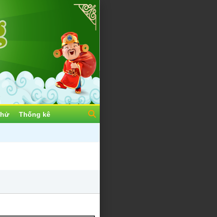
thử
Thống kê