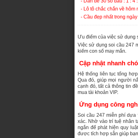
- Dàn đề 30 số đầu : 1 : 4 :
- Lô tô chắc chắn về hôm n
- Cầu đẹp nhất trong ngày 
Ưu điểm của việc sử dụng s
Việc sử dụng soi cầu 247 ma
kiếm con số may mắn.
Cập nhật nhanh ch
Hệ thống liên tục tổng hợ
Qua đó, giúp mọi người nắm
cạnh đó, tất cả thông tin
mua tài khoản VIP.
Ứng dụng công nghệ 
Soi cầu 247 miễn phí dựa 
xác. Nhờ vào trí tuệ nhân t
ngắn để phát hiện quy luậ
được tích hợp sẵn giúp bạn