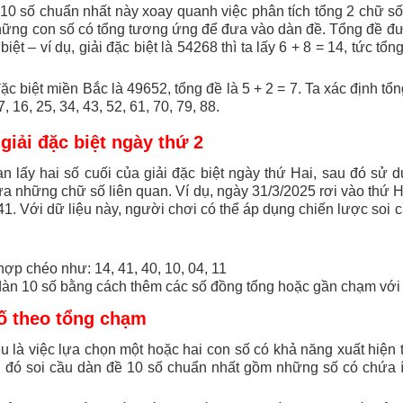
10 số chuẩn nhất này xoay quanh việc phân tích tổng 2 chữ số 
hững con số có tổng tương ứng để đưa vào dàn đề. Tổng đề đư
biệt – ví dụ, giải đặc biệt là 54268 thì ta lấy 6 + 8 = 14, tức tổn
ặc biệt miền Bắc là 49652, tổng đề là 5 + 2 = 7. Ta xác định tổn
 16, 25, 34, 43, 52, 61, 70, 79, 88.
giải đặc biệt ngày thứ 2
ạn lấy hai số cuối của giải đặc biệt ngày thứ Hai, sau đó sử
 những chữ số liên quan. Ví dụ, ngày 31/3/2025 rơi vào thứ Ha
 41. Với dữ liệu này, người chơi có thể áp dụng chiến lược soi
hợp chéo như: 14, 41, 40, 10, 04, 11
àn 10 số bằng cách thêm các số đồng tổng hoặc gần chạm với 4
số theo tổng chạm
là việc lựa chọn một hoặc hai con số có khả năng xuất hiện 
u đó soi cầu dàn đề 10 số chuẩn nhất gồm những số có chứa ít