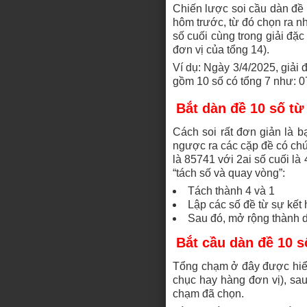
Chiến lược soi cầu dàn đề 
hôm trước, từ đó chọn ra n
số cuối cùng trong giải đặc 
đơn vị của tổng 14).
Ví dụ: Ngày 3/4/2025, giải đ
gồm 10 số có tổng 7 như: 07,
Bắt dàn đề 10 số từ 
Cách soi rất đơn giản là b
ngược ra các cặp đề có chứa
là 85741 với 2ai số cuối là
“tách số và quay vòng”:
Tách thành 4 và 1
Lập các số đề từ sự kết 
Sau đó, mở rộng thành d
Bắt cầu dàn đề 10 
Tổng chạm ở đây được hiểu 
chục hay hàng đơn vị), sa
chạm đã chọn.