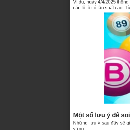
Ví dụ, ngày 4/4/2025 thống 
các lô tô có tần suất cao. T
Một số lưu ý để so
Những lưu ý sau đây sẽ gi
vững.