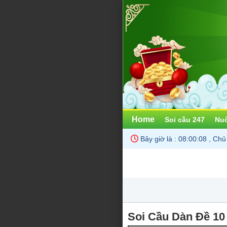
Home
Soi cầu 247
Nuô
Bây giờ là :
08:00:09 , Chủ
Soi Cầu Dàn Đề 10