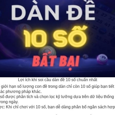
Lợi ích khi soi cầu dàn đề 10 số chuẩn nhất
c giới hạn số lượng con đề trong dàn chỉ còn 10 số giúp bạn tiết
 các phương pháp khác.
 số được phân tích và chọn lọc kỹ lưỡng dựa trên dữ liệu thống 
rong ngày.
c: Khi chỉ chơi với 10 số, bạn dễ dàng phân bổ ngân sách hợp l