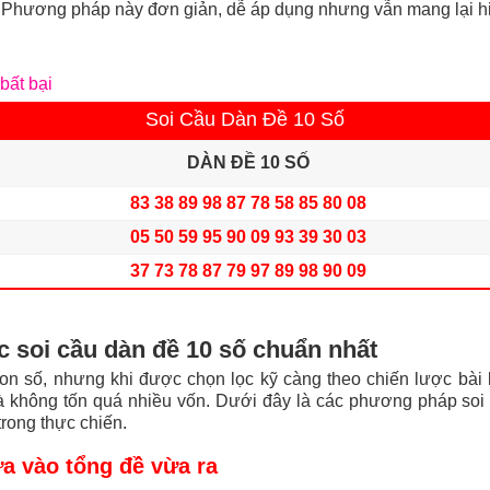
 Phương pháp này đơn giản, dễ áp dụng nhưng vẫn mang lại hi
bất bại
Soi Cầu Dàn Đề 10 Số
DÀN ĐỀ 10 SỐ
83 38 89 98 87 78 58 85 80 08
05 50 59 95 90 09 93 39 30 03
37 73 78 87 79 97 89 98 90 09
 soi cầu dàn đề 10 số chuẩn nhất
con số, nhưng khi được chọn lọc kỹ càng theo chiến lược bài
 mà không tốn quá nhiều vốn. Dưới đây là các phương pháp soi
rong thực chiến.
a vào tổng đề vừa ra