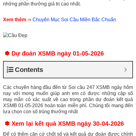
những phần thưởng giá trị cao nhất.
Xem thêm
⇒
Chuyên Mục Soi Cầu Miền Bắc Chuẩn
✽ Dự đoán XSMB ngày 01-05-2026
Contents
Các chuyên hàng đầu đền từ Soi cầu 247 XSMB ngày hôm
nay với mong muốn giúp anh em có được những cặp số
may mắn có xác suất về cao trong phần dự đoán kết quả
XSMB 01-05-2026 hoàn toàn miễn phí. Chúng tôi mang đến
lựa chọn con số trúng thưởng nhất
✽ Xem lại kết quả XSMB ngày 30-04-2026
Để có thêm căn cứ chốt số và kết quả dự đoán được chính