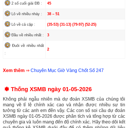
2 số cuối giải ĐB :
45
Lô về nhiều nháy :
38 – 51
Lô về cả cặp :
(35-53) (31-13) (79-97) (52-25)
Đầu về nhiều nhất :
3
Đuôi về nhiều nhất
2
:
Xem thêm
⇒
Chuyên Mục Giờ Vàng Chốt Số 247
✽ Thống XSMB ngày 01-05-2026
Không phải ngẫu nhiên mà dự đoán XSMB của chúng tôi
mang về tỉ lệ chính xác cao và nhận được nhiều sự tin
tưởng từ các anh em đên vậy. Các con số soi cầu dự đoán
XSMB ngày 01-05-2026 được phân tích và tổng hợp từ các
chuyên gia và luôn mang đến độ chính xác. Hãy theo dõi kết
quả thống kê XSMB dưới đây để có thêm những dữ liệu