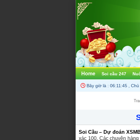
Home
Soi cầu 247
Nuô
Bây giờ là :
06:11:47 , Chủ
Tra
S
Soi Cầu – Dự đoán XSM
xác 100. Các chuyên hàng