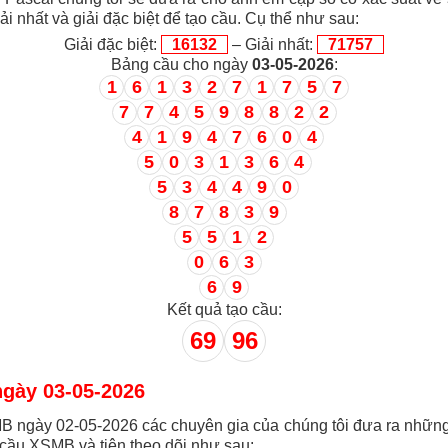
ải nhất và giải đặc biệt để tạo cầu. Cụ thể như sau:
Giải đặc biệt:
16132
– Giải nhất:
71757
Bảng cầu cho ngày
03-05-2026
:
1
6
1
3
2
7
1
7
5
7
7
7
4
5
9
8
8
2
2
4
1
9
4
7
6
0
4
5
0
3
1
3
6
4
5
3
4
4
9
0
8
7
8
3
9
5
5
1
2
0
6
3
6
9
Kết quả tạo cầu:
69
96
gày 03-05-2026
 ngày 02-05-2026 các chuyên gia của chúng tôi đưa ra những 
 cầu XSMB và tiện theo dõi như sau: