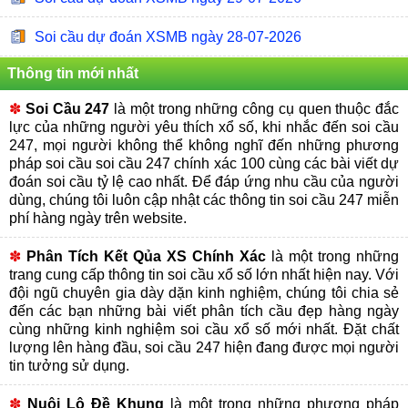
Soi cầu dự đoán XSMB ngày 28-07-2026
Thông tin mới nhất
✽
Soi Cầu 247
là một trong những công cụ quen thuộc đắc
lực của những người yêu thích xổ số, khi nhắc đến soi cầu
247, mọi người không thể không nghĩ đến những phương
pháp soi cầu soi cầu 247 chính xác 100 cùng các bài viết dự
đoán soi cầu tỷ lệ cao nhất. Để đáp ứng nhu cầu của người
dùng, chúng tôi luôn cập nhật các thông tin soi cầu 247 miễn
phí hàng ngày trên website.
✽
Phân Tích Kết Qủa XS Chính Xác
là một trong những
trang cung cấp thông tin soi cầu xổ số lớn nhất hiện nay. Với
đội ngũ chuyên gia dày dặn kinh nghiệm, chúng tôi chia sẻ
đến các bạn những bài viết phân tích cầu đẹp hàng ngày
cùng những kinh nghiệm soi cầu xổ số mới nhất. Đặt chất
lượng lên hàng đầu, soi cầu 247 hiện đang được mọi người
tin tưởng sử dụng.
✽
Nuôi Lô Đề Khung
là một trong những phương pháp