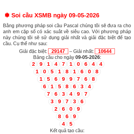
✽ Soi cầu XSMB ngày 09-05-2026
Bằng phương pháp soi cầu Pascal chúng tôi sẽ đưa ra cho
anh em cặp số có xác suât về siêu cao. Với phương pháp
này chúng tôi sẽ sử dụng giải nhất và giải đặc biệt để tạo
cầu. Cụ thể như sau:
Giải đặc biệt:
29147
– Giải nhất:
10644
Bảng cầu cho ngày
09-05-2026
:
2
9
1
4
7
1
0
6
4
4
1
0
5
1
8
1
6
0
8
1
5
6
9
9
7
6
8
6
1
5
8
6
3
4
7
6
3
4
9
7
3
9
7
3
6
2
6
0
9
8
6
9
4
5
Kết quả tạo cầu: