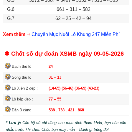
G.5
3272 – 1087 – 3487 – 3352 – 7313 – 4385
G.6
661 – 311 – 582
G.7
62 – 25 – 42 – 94
Xem thêm
⇒
Chuyên Mục Nuôi Lô Khung 247 Miễn Phí
✽ Chốt số dự đoán XSMB ngày 09-05-2026
Bạch thủ lô :
24
Song thủ lô :
31 – 13
Lô Xiên 2 đẹp :
(14-65) (56-46) (36-69) (43-23)
Lô kép đẹp :
77 – 55
Dàn 3 càng :
538 . 738 . 421 . 868
* Lưu ý:
Các bộ số chỉ dùng cho mục đích tham khảo, bạn nên cân
nhắc trước khi chơi. Chúc bạn may mắn – Đánh gì trúng đó!