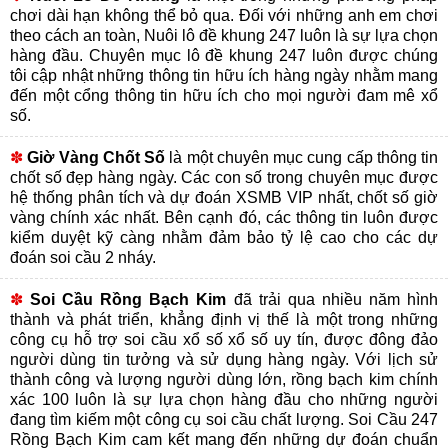
chơi dài hạn không thể bỏ qua. Đối với những anh em chơi
theo cách an toàn, Nuôi lô đề khung 247 luôn là sự lựa chọn
hàng đầu. Chuyên mục lô đề khung 247 luôn được chúng
tôi cập nhật những thông tin hữu ích hàng ngày nhằm mang
đến một cổng thông tin hữu ích cho mọi người đam mê xổ
số.
✽
Giờ Vàng Chốt Số
là một chuyên mục cung cấp thông tin
chốt số đẹp hàng ngày. Các con số trong chuyên mục được
hệ thống phân tích và dự đoán XSMB VIP nhất, chốt số giờ
vàng chính xác nhất. Bên cạnh đó, các thông tin luôn được
kiểm duyệt kỹ càng nhằm đảm bảo tỷ lệ cao cho các dự
đoán soi cầu 2 nháy.
✽
Soi Cầu Rồng Bạch Kim
đã trải qua nhiều năm hình
thành và phát triển, khẳng định vị thế là một trong những
công cụ hỗ trợ soi cầu xổ số xổ số uy tín, được đông đảo
người dùng tin tưởng và sử dụng hàng ngày. Với lịch sử
thành công và lượng người dùng lớn, rồng bạch kim chính
xác 100 luôn là sự lựa chọn hàng đầu cho những người
đang tìm kiếm một công cụ soi cầu chất lượng. Soi Cầu 247
Rồng Bạch Kim cam kết mang đến những dự đoán chuẩn